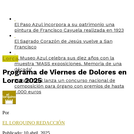
El Paso Azul incorpora a su patrimonio una
pintura de Francisco Cayuela realizada en 1923
El Sagrado Corazón de Jesús vuelve a San
Francisco
El Museo Azul celebra sus diez años con la
Lorca
muestra ‘MASS exposiciones. Memoria de una
década’
Programa de Viernes de Dolores en
Lorca 2025
El Paso Azul lanza un concurso nacional de
composición para órgano con premios de hasta
1.000 euros
Por
EL LORQUINO REDACCIÓN
Publicado:
10 abril, 2025