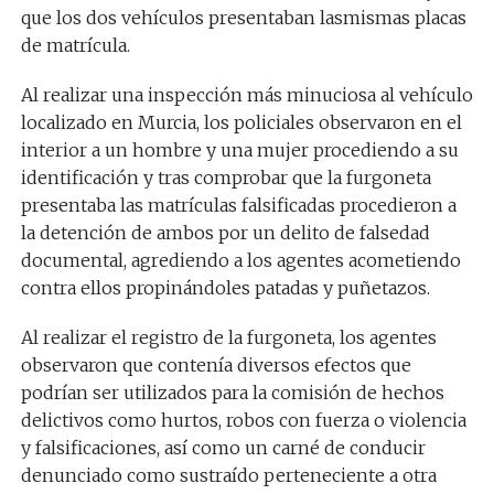
que
los
dos veh
ículos presentaban
la
s
misma
s
placa
s
de matrícula.
Al realizar una inspección más minuciosa al
vehículo
localizado en Murcia, los policiales
observaron
en el
interior a u
n hombre y una mujer procediendo
a su
identificación y tras comprobar que la furgoneta
presentaba las matrículas falsificadas
procedieron a
la detención de ambos por un delito de falsedad
documental, agrediendo a los agentes
acometiendo
contra ellos
propinándoles patadas y puñetazos.
Al realizar
el
registro de la
furgoneta
, los agentes
observaron que contenía diversos efectos que
podrían ser
utilizados
para la comisión de hechos
delictivos como hurtos, robos con fuerza o violencia
y falsificaciones
,
así
como un carné de conducir
denunciado
como
sustraído
perteneciente
a
otra