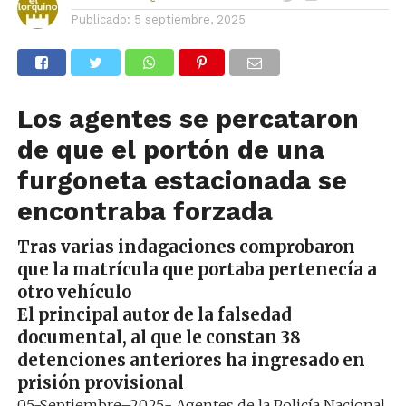
Publicado:
5 septiembre, 2025
L
os agentes se percataron
de que el portón de una
furgoneta estacionada se
encontraba forzada
Tras varias indagaciones comprobaron
que la matrícula que portaba pertenecía a
otro vehículo
El principal autor de la falsedad
documental, al que le constan 38
detenciones anteriores ha ingresado en
prisión provisional
05
-Septiembre
–
2025
.-
Agentes
de
la
Policía Nacional