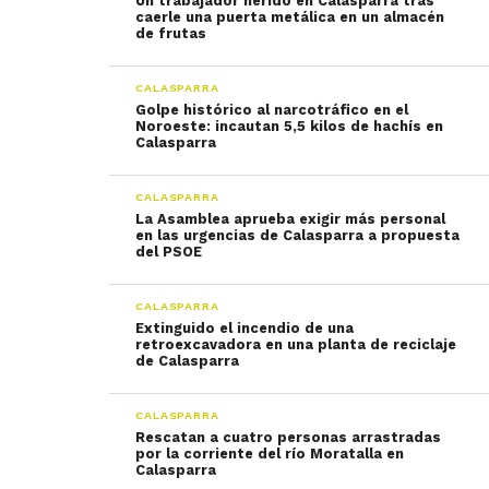
Un trabajador herido en Calasparra tras
caerle una puerta metálica en un almacén
de frutas
CALASPARRA
Golpe histórico al narcotráfico en el
Noroeste: incautan 5,5 kilos de hachís en
Calasparra
CALASPARRA
La Asamblea aprueba exigir más personal
en las urgencias de Calasparra a propuesta
del PSOE
CALASPARRA
Extinguido el incendio de una
retroexcavadora en una planta de reciclaje
de Calasparra
CALASPARRA
Rescatan a cuatro personas arrastradas
por la corriente del río Moratalla en
Calasparra