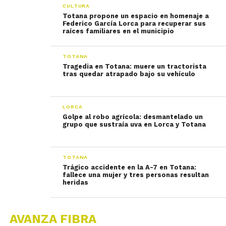
CULTURA
Totana propone un espacio en homenaje a
Federico García Lorca para recuperar sus
raíces familiares en el municipio
TOTANA
Tragedia en Totana: muere un tractorista
tras quedar atrapado bajo su vehículo
LORCA
Golpe al robo agrícola: desmantelado un
grupo que sustraía uva en Lorca y Totana
TOTANA
Trágico accidente en la A-7 en Totana:
fallece una mujer y tres personas resultan
heridas
AVANZA FIBRA