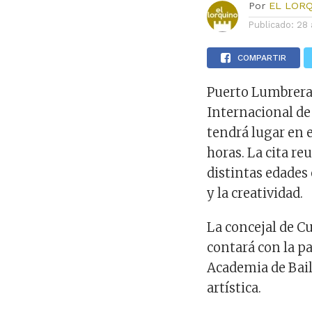
Por
EL LOR
Publicado:
28 
COMPARTIR
Puerto Lumbreras
Internacional de
tendrá lugar en e
horas. La cita r
distintas edades
y la creatividad.
La concejal de C
contará con la pa
Academia de Baile
artística.