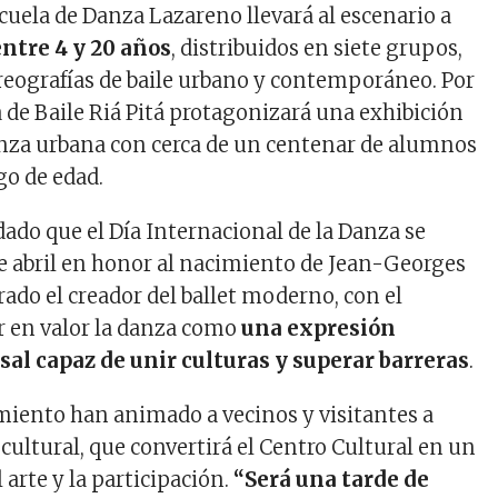
scuela de Danza Lazareno llevará al escenario a
entre 4 y 20 años
, distribuidos en siete grupos,
reografías de baile urbano y contemporáneo. Por
a de Baile Riá Pitá protagonizará una exhibición
nza urbana con cerca de un centenar de alumnos
o de edad.
dado que el Día Internacional de la Danza se
de abril en honor al nacimiento de
Jean-Georges
rado el creador del ballet moderno, con el
r en valor la danza como
una expresión
sal capaz de unir culturas y superar barreras
.
iento han animado a vecinos y visitantes a
ta cultural, que convertirá el Centro Cultural en un
l arte y la participación.
“Será una tarde de