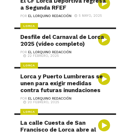
El CF Lorca Deportiva regresa
a Segunda RFEF
5 MAYO, 2025
POR
EL LORQUINO REDACCIÓN
LORCA
Desfile del Carnaval de Lorca
2025 (vídeo completo)
POR
EL LORQUINO REDACCIÓN
22 FEBRERO, 2025
LORCA
Lorca y Puerto Lumbreras se
unen para exigir medidas
contra futuras inundaciones
POR
EL LORQUINO REDACCIÓN
20 FEBRERO, 2025
LORCA
La calle Cuesta de San
Francisco de Lorca abre al