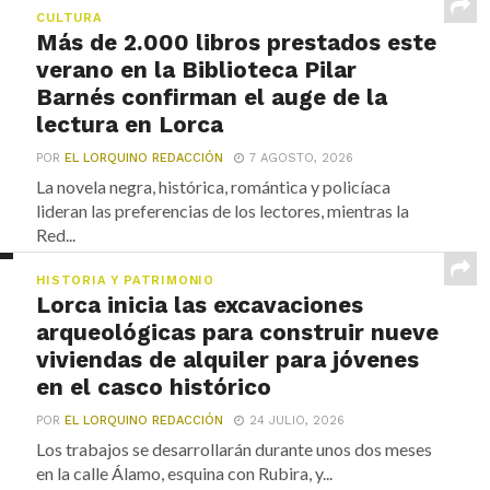
CULTURA
Más de 2.000 libros prestados este
verano en la Biblioteca Pilar
Barnés confirman el auge de la
lectura en Lorca
POR
EL LORQUINO REDACCIÓN
7 AGOSTO, 2026
La novela negra, histórica, romántica y policíaca
lideran las preferencias de los lectores, mientras la
Red...
HISTORIA Y PATRIMONIO
Lorca inicia las excavaciones
arqueológicas para construir nueve
viviendas de alquiler para jóvenes
en el casco histórico
POR
EL LORQUINO REDACCIÓN
24 JULIO, 2026
Los trabajos se desarrollarán durante unos dos meses
en la calle Álamo, esquina con Rubira, y...