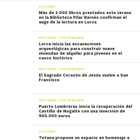
CULTURA
Más de 2.000 libros prestados este verano
en la Biblioteca Pilar Barnés confirman el
auge de la lectura en Lorca
HISTORIA Y PATRIMONIO
Lorca inicia las excavaciones
arqueológicas para construir nueve
viviendas de alquiler para jóvenes en el
casco histórico
HISTORIA Y PATRIMONIO
El Sagrado Corazón de Jesús vuelve a San
Francisco
HISTORIA Y PATRIMONIO
Puerto Lumbreras inicia la recuperación del
Castillo de Nogalte con una inversión de
900.000 euros
CULTURA
Totana propone un espacio en homenaje a