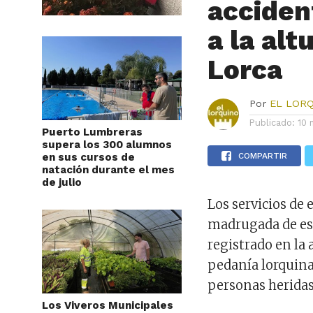
accident
a la alt
Lorca
Por
EL LOR
Publicado:
10 
Puerto Lumbreras
supera los 300 alumnos
en sus cursos de
COMPARTIR
natación durante el mes
de julio
Los servicios de
madrugada de es
registrado en la a
pedanía lorquina
personas heridas,
Los Viveros Municipales