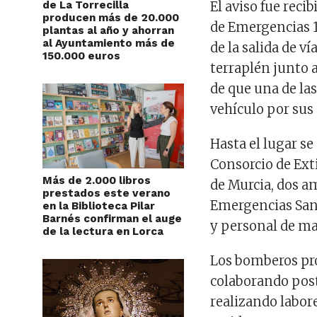
de La Torrecilla
El aviso fue reci
producen más de 20.000
de Emergencias 1
plantas al año y ahorran
al Ayuntamiento más de
de la salida de v
150.000 euros
terraplén junto 
de que una de la
vehículo por sus
Hasta el lugar se
Consorcio de Ext
Más de 2.000 libros
de Murcia, dos a
prestados este verano
Emergencias Sanit
en la Biblioteca Pilar
Barnés confirman el auge
y personal de ma
de la lectura en Lorca
Los bomberos pro
colaborando post
realizando labor