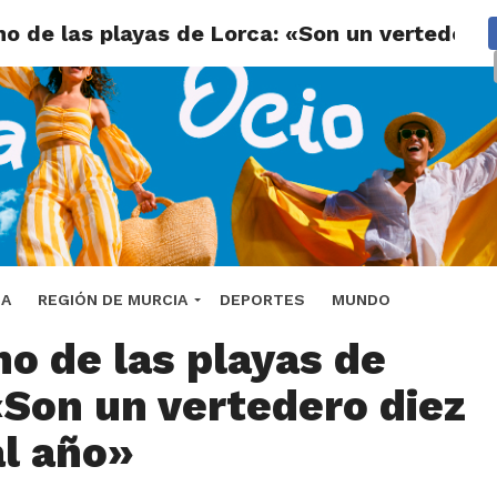
o de las playas de Lorca: «Son un vertedero
 denuncia el estado de
DA
REGIÓN DE MURCIA
DEPORTES
MUNDO
o de las playas de
«Son un vertedero diez
l año»