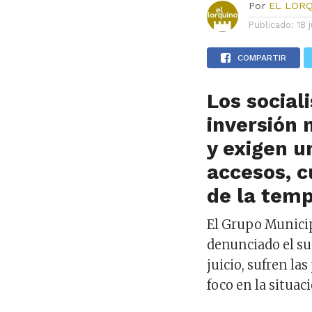
Por
EL LOR
Publicado:
18 
COMPARTIR
Los sociali
inversión 
y exigen u
accesos, c
de la temp
El Grupo Municip
denunciado el su
juicio, sufren la
foco en la situac