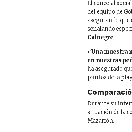
El concejal socia
del equipo de Go
asegurando que e
señalando especi
Calnegre
.
«
Una muestra m
en nuestras ped
ha asegurado que
puntos de la pla
Comparació
Durante su interv
situación de la 
Mazarrón.