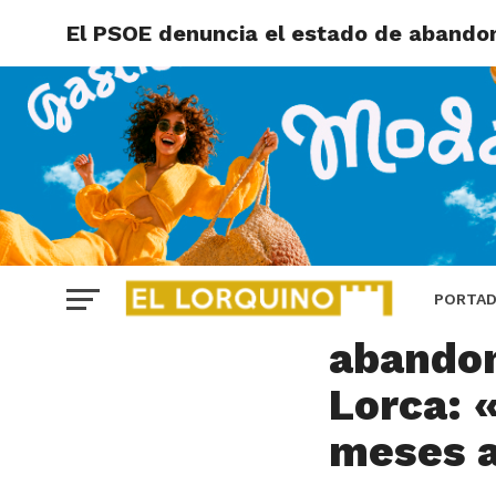
El PSOE denuncia el estado de abandon
LORCA
El PSOE
PORTA
abandon
Lorca: 
meses a