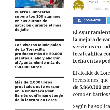
Por
EL LOR
Publicado:
18 
Puerto Lumbreras
supera los 300 alumnos
en sus cursos de
COMPARTIR
natación durante el mes
de julio
El Ayuntamiento
la mejora de ca
Los Viveros Municipales
servicios en to
de La Torrecilla
local califica c
producen más de 20.000
plantas al año y ahorran
fecha en las pe
al Ayuntamiento más de
150.000 euros
El alcalde de Lor
inversiones, que
Más de 2.000 libros
prestados este verano
de 5.860.300 eu
en la Biblioteca Pilar
como en barrios 
Barnés confirman el auge
de la lectura en Lorca
Según ha explicad