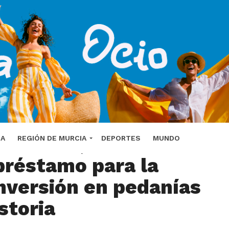
oviliza 5,8 millones
DA
REGIÓN DE MURCIA
DEPORTES
MUNDO
préstamo para la
nversión en pedanías
storia