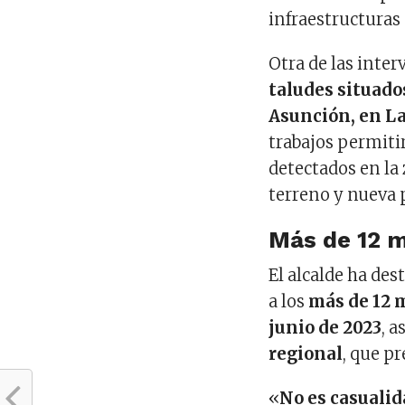
infraestructuras 
Otra de las inter
taludes situado
Asunción, en L
trabajos permit
detectados en la
terreno y nueva
Más de 12 m
El alcalde ha de
a los
más de 12 
junio de 2023
, 
regional
, que p
«
No es casuali