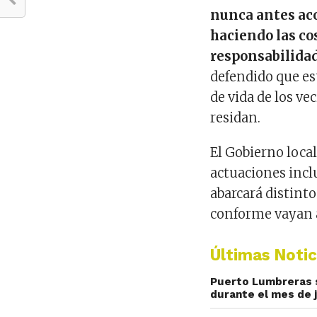
nunca antes ac
haciendo las co
responsabilida
defendido que es
de vida de los v
residan.
El Gobierno loca
actuaciones incl
abarcará distint
conforme vayan a
Últimas Notic
Puerto Lumbreras s
durante el mes de j