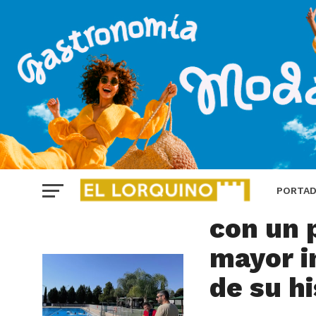
LORCA
Lorca m
PORTA
con un 
mayor i
de su hi