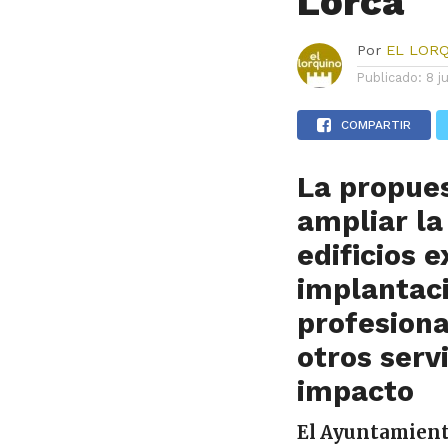
Lorca
Por
EL LOR
Publicado:
8 j
COMPARTIR
La propue
ampliar la
edificios e
implantaci
profesiona
otros serv
impacto
El Ayuntamien