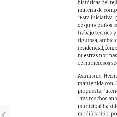
históricas del t
materia de compa
“Esta iniciativa
de quince años en
trabajo técnico 
rigurosa, ambicio
residencial, fom
nuestras normas 
de numerosos sec
Asimismo, Hernán
mantenida con Ce
propuesta, “atend
Tras muchos años
municipal ha sido
modificación, po