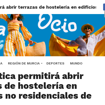
á abrir terrazas de hostelería en edificios n
a normativa
DA
REGIÓN DE MURCIA
DEPORTES
MUNDO
ica permitirá abrir
s de hostelería en
s no residenciales de