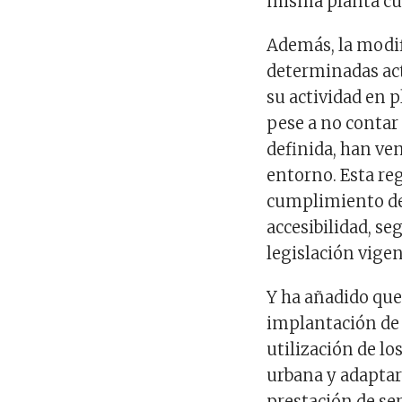
misma planta cua
Además, la modif
determinadas act
su actividad en p
pese a no conta
definida, han ve
entorno. Esta re
cumplimiento de 
accesibilidad, se
legislación vigen
Y ha añadido que
implantación de 
utilización de lo
urbana y adaptar
prestación de se