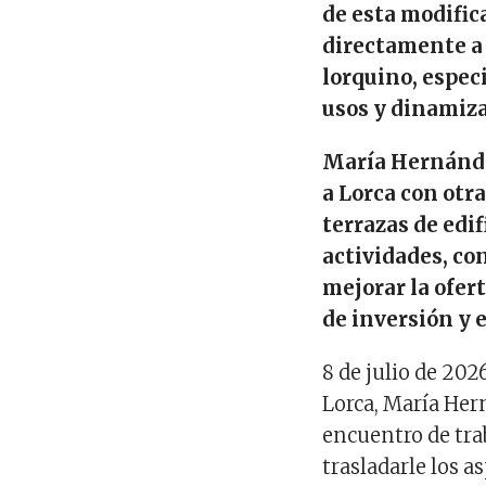
de
esta modific
directamente a 
lorquino, espec
usos y dinamiz
María Hernánde
a Lorca con otr
terrazas de edi
actividades
, c
mejorar la ofer
de inversión y
8
de
ju
l
io
de 2026
Lorca, María Her
encuentro de trab
trasladarle los 