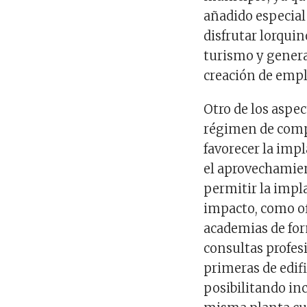
añadido especial
disfrutar lorquin
turismo y genera
creación de empl
Otro de los aspec
régimen de compa
favorecer la imp
el aprovechamie
permitir la impla
impacto, como of
academias de form
consultas profes
primeras de edifi
posibilitando in