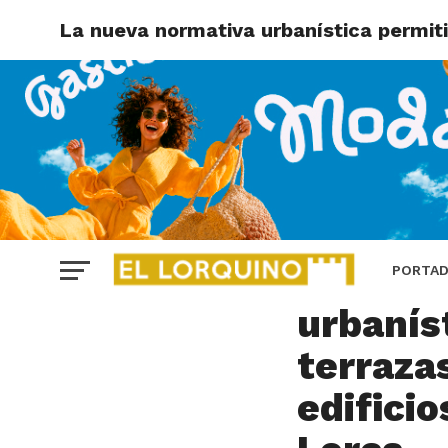
La nueva normativa urbanística permitir
LORCA
La nuev
PORTA
urbaníst
terraza
edificio