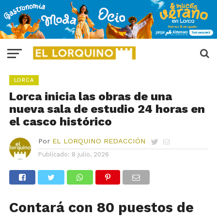
LORCA
Lorca inicia las obras de una
nueva sala de estudio 24 horas en
el casco histórico
Por
EL LORQUINO REDACCIÓN
Publicado:
8 julio, 2026
C
ontará con
80
puestos de