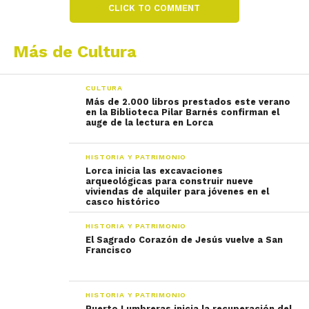
CLICK TO COMMENT
Más de Cultura
CULTURA
Más de 2.000 libros prestados este verano
en la Biblioteca Pilar Barnés confirman el
auge de la lectura en Lorca
HISTORIA Y PATRIMONIO
Lorca inicia las excavaciones
arqueológicas para construir nueve
viviendas de alquiler para jóvenes en el
casco histórico
HISTORIA Y PATRIMONIO
El Sagrado Corazón de Jesús vuelve a San
Francisco
HISTORIA Y PATRIMONIO
Puerto Lumbreras inicia la recuperación del