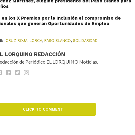
chez Martínez, elegido presidente del Paso Blanco para
años
 en los X Premios por la Inclusión el compromiso de
ionales que generan Oportunidades de Empleo
S:
CRUZ ROJA
,
LORCA
,
PASO BLANCO
,
SOLIDARIDAD
EL LORQUINO REDACCIÓN
edacción de Periódico EL LORQUINO Noticias.
CLICK TO COMMENT