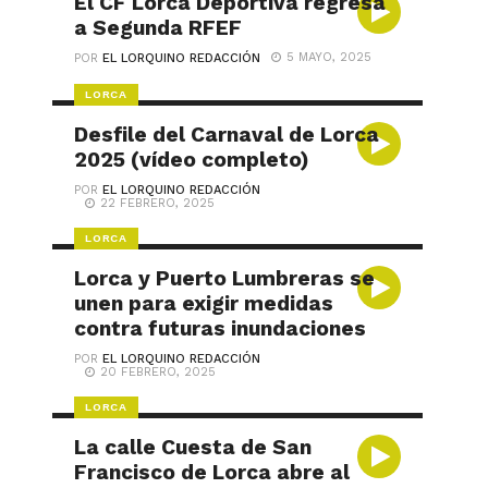
El CF Lorca Deportiva regresa
a Segunda RFEF
5 MAYO, 2025
POR
EL LORQUINO REDACCIÓN
LORCA
Desfile del Carnaval de Lorca
2025 (vídeo completo)
POR
EL LORQUINO REDACCIÓN
22 FEBRERO, 2025
LORCA
Lorca y Puerto Lumbreras se
unen para exigir medidas
contra futuras inundaciones
POR
EL LORQUINO REDACCIÓN
20 FEBRERO, 2025
LORCA
La calle Cuesta de San
Francisco de Lorca abre al