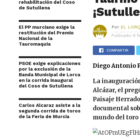
rehabilitación del Coso
¡Sutulle
de Sutullena
El PP murciano exige la
Por
EL LOR
restitución del Premio
Publicado:
6 f
Nacional de la
Tauromaquia
COMPARTIR
PSOE exige explicaciones
Diego Antonio 
por la exclusión de la
Banda Municipal de Lorca
en la corrida inaugural
La inauguración
del Coso de Sutullena
Alcázar, el preg
Paisaje Herrado
Carlos Alcaraz asiste a la
documental sobr
segunda corrida de toros
de la Feria de Murcia
mundo del toro 