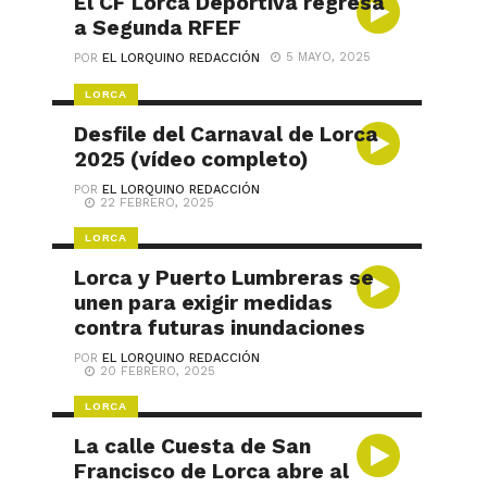
El CF Lorca Deportiva regresa
a Segunda RFEF
5 MAYO, 2025
POR
EL LORQUINO REDACCIÓN
LORCA
Desfile del Carnaval de Lorca
2025 (vídeo completo)
POR
EL LORQUINO REDACCIÓN
22 FEBRERO, 2025
LORCA
Lorca y Puerto Lumbreras se
unen para exigir medidas
contra futuras inundaciones
POR
EL LORQUINO REDACCIÓN
20 FEBRERO, 2025
LORCA
La calle Cuesta de San
Francisco de Lorca abre al