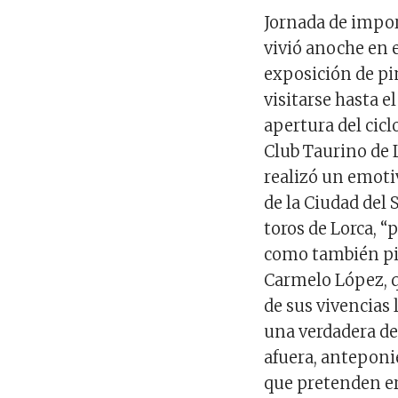
Jornada de import
vivió anoche en 
exposición de pi
visitarse hasta e
apertura del cicl
Club Taurino de L
realizó un emoti
de la Ciudad del 
toros de Lorca, “
como también pi
Carmelo López, q
de sus vivencias 
una verdadera de
afuera, anteponi
que pretenden eri