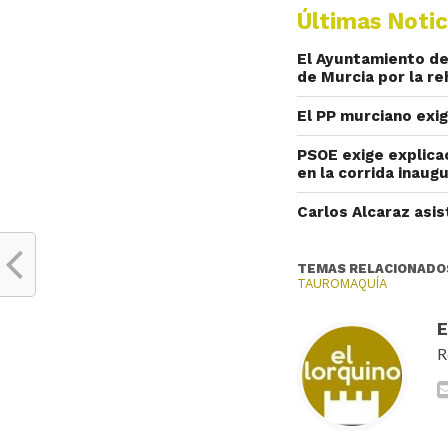
Últimas Notic
El Ayuntamiento de
de Murcia por la re
El PP murciano exig
PSOE exige explicac
en la corrida inaug
Carlos Alcaraz asis
TEMAS RELACIONADO
TAUROMAQUÍA
R