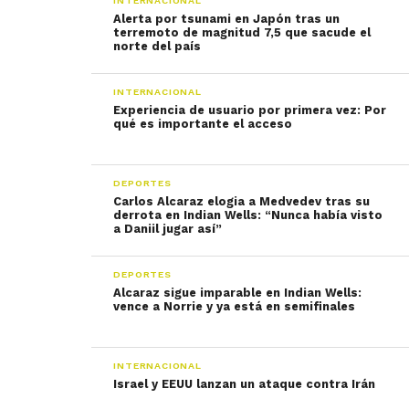
INTERNACIONAL
Alerta por tsunami en Japón tras un
terremoto de magnitud 7,5 que sacude el
norte del país
INTERNACIONAL
Experiencia de usuario por primera vez: Por
qué es importante el acceso
DEPORTES
Carlos Alcaraz elogia a Medvedev tras su
derrota en Indian Wells: “Nunca había visto
a Daniil jugar así”
DEPORTES
Alcaraz sigue imparable en Indian Wells:
vence a Norrie y ya está en semifinales
INTERNACIONAL
Israel y EEUU lanzan un ataque contra Irán