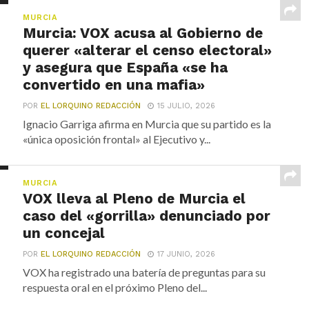
MURCIA
Murcia: VOX acusa al Gobierno de
querer «alterar el censo electoral»
y asegura que España «se ha
convertido en una mafia»
POR
EL LORQUINO REDACCIÓN
15 JULIO, 2026
Ignacio Garriga afirma en Murcia que su partido es la
«única oposición frontal» al Ejecutivo y...
MURCIA
VOX lleva al Pleno de Murcia el
caso del «gorrilla» denunciado por
un concejal
POR
EL LORQUINO REDACCIÓN
17 JUNIO, 2026
VOX ha registrado una batería de preguntas para su
respuesta oral en el próximo Pleno del...