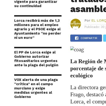
vigente para garantizar
asamble
su continuidad
Lorca recibirá más de 1,3
Por
EL LOR
millones para el empleo
Publicado:
30 
agrario y el PSOE exige al
Ayuntamiento “no perder
ni un euro”
COMPARTIR
El PP de Lorca exige al
Gobierno autorizar
La Región de 
fitosanitarios urgentes
ante la plaga del pulgón
porcentaje de s
ecológico
VOX alerta de una plaga
“crítica” en el campo
La directora g
murciano y exige
medidas urgentes al
Frago, destacó
Gobierno
Lorca, el comp