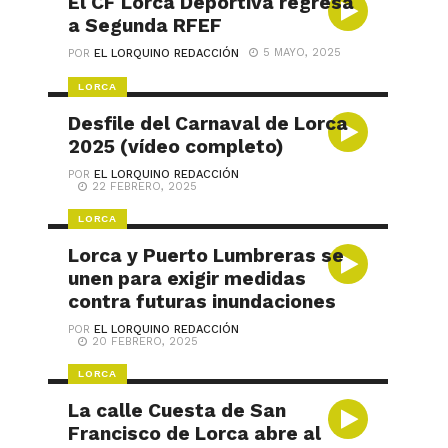
El CF Lorca Deportiva regresa
a Segunda RFEF
5 MAYO, 2025
POR
EL LORQUINO REDACCIÓN
LORCA
Desfile del Carnaval de Lorca
2025 (vídeo completo)
POR
EL LORQUINO REDACCIÓN
22 FEBRERO, 2025
LORCA
Lorca y Puerto Lumbreras se
unen para exigir medidas
contra futuras inundaciones
POR
EL LORQUINO REDACCIÓN
20 FEBRERO, 2025
LORCA
La calle Cuesta de San
Francisco de Lorca abre al