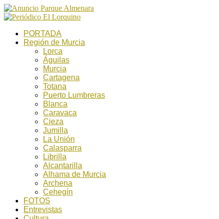
PORTADA
Región de Murcia
Lorca
Águilas
Murcia
Cartagena
Totana
Puerto Lumbreras
Blanca
Caravaca
Cieza
Jumilla
La Unión
Calasparra
Librilla
Alcantarilla
Alhama de Murcia
Archena
Cehegín
FOTOS
Entrevistas
Cultura