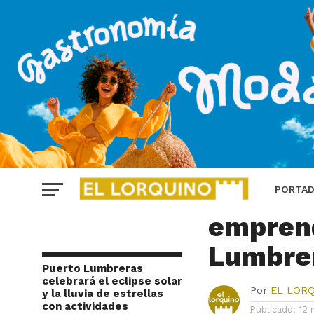
PUERTO LUMBRERAS
Coca-Co
PORTA
empren
Lumbre
Puerto Lumbreras
celebrará el eclipse solar
Por
EL LOR
y la lluvia de estrellas
con actividades
Publicado:
12 