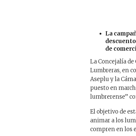
La campañ
descuentos
de comerc
La Concejalía d
Lumbreras, en co
Aseplu y la Cáma
puesto en march
lumbrerense” con
El objetivo de e
animar a los lumb
compren en los 