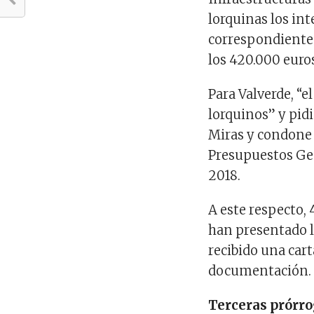
lorquinas los in
correspondiente 
los 420.000 euro
Para Valverde, “e
lorquinos” y pid
Miras y condone 
Presupuestos Ge
2018.
A este respecto, 
han presentado l
recibido una cart
documentación.
Terceras prórro