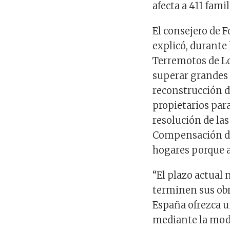
afecta a 411 fami
El consejero de F
explicó, durante
Terremotos de Lo
superar grandes 
reconstrucción d
propietarios par
resolución de la
Compensación de 
hogares porque a
“El plazo actual 
terminen sus obr
España ofrezca u
mediante la modi