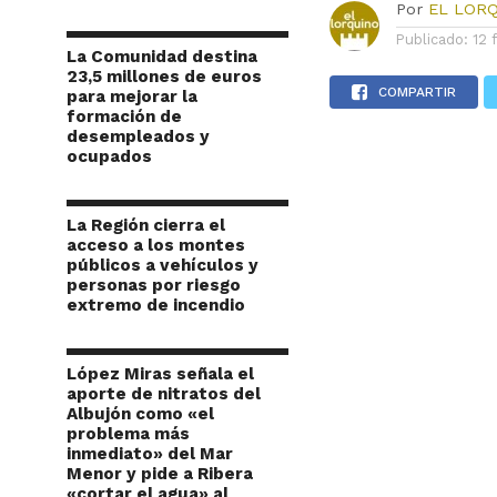
Por
EL LOR
Publicado:
12 
La Comunidad destina
23,5 millones de euros
COMPARTIR
para mejorar la
formación de
desempleados y
ocupados
La Región cierra el
acceso a los montes
públicos a vehículos y
personas por riesgo
extremo de incendio
López Miras señala el
aporte de nitratos del
Albujón como «el
problema más
inmediato» del Mar
Menor y pide a Ribera
«cortar el agua» al