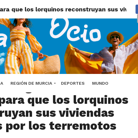
ra que los lorquinos reconstruyan sus vivie
 exige al Estado más
DA
REGIÓN DE MURCIA
DEPORTES
MUNDO
para que los lorquinos
ruyan sus viviendas
 por los terremotos