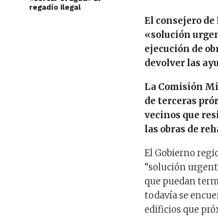
regadío ilegal
El consejero d
«solución urgen
ejecución de obr
devolver las ay
La Comisión Mi
de terceras pró
vecinos que res
las obras de reh
El Gobierno regi
“solución urgente
que puedan termi
todavía se encue
edificios que pr