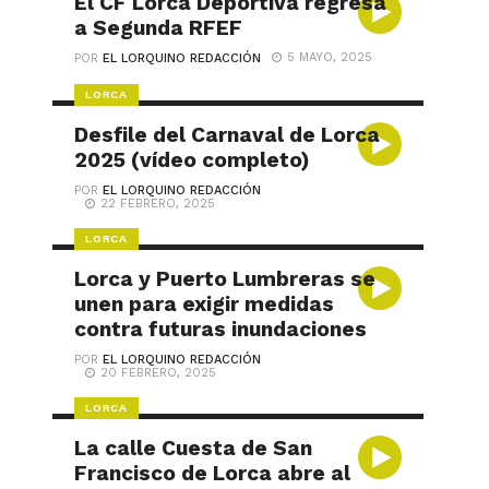
El CF Lorca Deportiva regresa
a Segunda RFEF
5 MAYO, 2025
POR
EL LORQUINO REDACCIÓN
LORCA
Desfile del Carnaval de Lorca
2025 (vídeo completo)
POR
EL LORQUINO REDACCIÓN
22 FEBRERO, 2025
LORCA
Lorca y Puerto Lumbreras se
unen para exigir medidas
contra futuras inundaciones
POR
EL LORQUINO REDACCIÓN
20 FEBRERO, 2025
LORCA
La calle Cuesta de San
Francisco de Lorca abre al