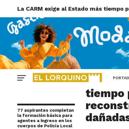
La CARM exige al Estado más tiempo pa
LORCA
La CARM
PORTA
tiempo 
reconst
77 aspirantes completan
dañadas
la formación básica para
agentes a ingreso en los
cuerpos de Policía Local