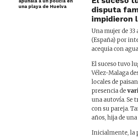
El suceso tu
apuñala a un policía en
una playa de Huelva
disputa fam
impidieron l
Una mujer de 33 
(España) por inte
acequia con agu
El suceso tuvo lu
Vélez-Malaga des
locales de paisa
presencia de
var
una autovía. Se t
con su pareja. T
años, hija de una
Inicialmente, la