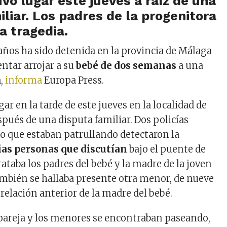
vo lugar este jueves a raíz de una
iliar. Los padres de la progenitora
a tragedia.
años ha sido detenida en la provincia de Málaga
ntar arrojar a su
bebé de dos semanas
a una
a,
informa
Europa Press.
gar en la tarde de este jueves en la localidad de
pués de una disputa familiar. Dos policías
no que estaban patrullando detectaron la
ias personas que discutían
bajo el puente de
rataba los padres del bebé y la madre de la joven
ambién se hallaba presente otra menor, de nueve
 relación anterior de la madre del bebé.
 pareja y los menores se encontraban paseando,