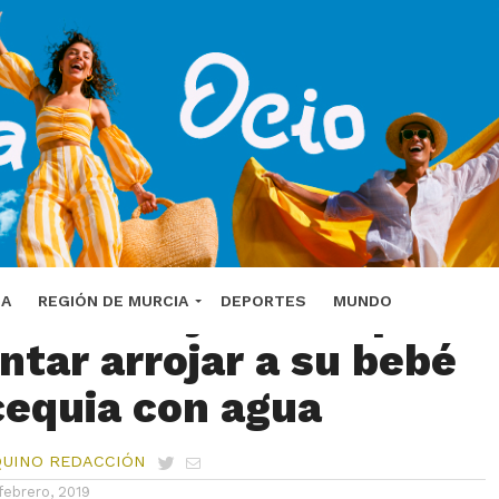
a una mujer en España
DA
REGIÓN DE MURCIA
DEPORTES
MUNDO
ntar arrojar a su bebé
cequia con agua
QUINO REDACCIÓN
febrero, 2019