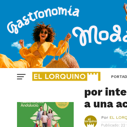
ANDALUCÍA
Detenid
PORTA
por inte
a una a
Por
EL LOR
Publicado:
22 