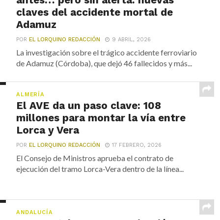
antes… pero sin alerta: nuevas
claves del accidente mortal de
Adamuz
POR
EL LORQUINO REDACCIÓN
9 ABRIL, 2026
La investigación sobre el trágico accidente ferroviario
de Adamuz (Córdoba), que dejó 46 fallecidos y más...
ALMERÍA
El AVE da un paso clave: 108
millones para montar la vía entre
Lorca y Vera
POR
EL LORQUINO REDACCIÓN
17 FEBRERO, 2026
El Consejo de Ministros aprueba el contrato de
ejecución del tramo Lorca-Vera dentro de la línea...
ANDALUCÍA