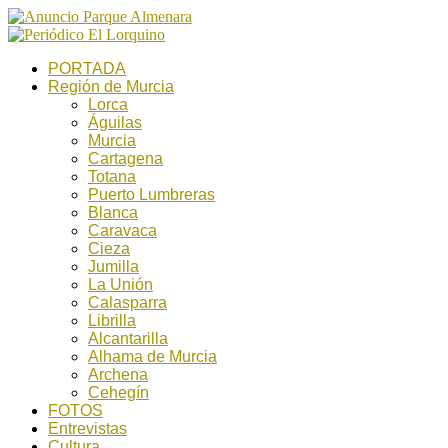
PORTADA
Región de Murcia
Lorca
Águilas
Murcia
Cartagena
Totana
Puerto Lumbreras
Blanca
Caravaca
Cieza
Jumilla
La Unión
Calasparra
Librilla
Alcantarilla
Alhama de Murcia
Archena
Cehegín
FOTOS
Entrevistas
Cultura