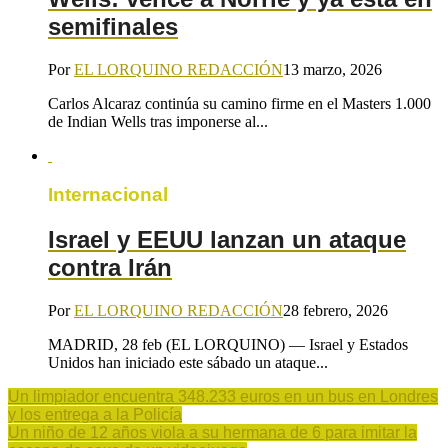
semifinales
Por
EL LORQUINO REDACCIÓN
13 marzo, 2026
Carlos Alcaraz continúa su camino firme en el Masters 1.000
de Indian Wells tras imponerse al...
Internacional
Israel y EEUU lanzan un ataque
contra Irán
Por
EL LORQUINO REDACCIÓN
28 febrero, 2026
MADRID, 28 feb (EL LORQUINO) — Israel y Estados
Unidos han iniciado este sábado un ataque...
Un limpiador encuentra 348.233 euros en un bus en Londres
y los entrega a la Policía
Un niño de 12 años viola a su hermana de 6 para imitar la