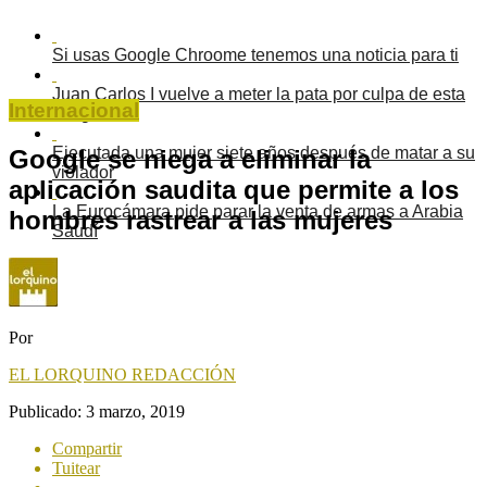
Si usas Google Chroome tenemos una noticia para ti
Juan Carlos I vuelve a meter la pata por culpa de esta
Internacional
fotografía
Ejecutada una mujer siete años después de matar a su
Google se niega a eliminar la
violador
aplicación saudita que permite a los
La Eurocámara pide parar la venta de armas a Arabia
hombres rastrear a las mujeres
Saudí
Por
EL LORQUINO REDACCIÓN
Publicado:
3 marzo, 2019
Compartir
Tuitear