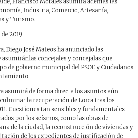
alde
, Francisco Morales
asumirá
ad
emás
las
onomía
,
Industria
, Comercio,
Artesanía
,
as
y Turismo.
o
de 2019
ca,
Diego José
Mateos
ha
anunciado
las
e
asumirán
las
concejales
y
concejalas
que
ipo
de
gobierno
municipal del PSOE y
Ciudadanos
ntamiento
.
ca
asumirá
de forma
directa
los
asuntos
aún
a
culminar
la
recuperación
de Lorca
tras
los
11.
Cuestiones
tan
sensibles
y
fundamentales
cados
por los
seísmos
,
como
las
obras
de
ana
de la ciudad, la
reconstrucción
de
viviendas
y
itación
de los
expedientes
de
justificación
de