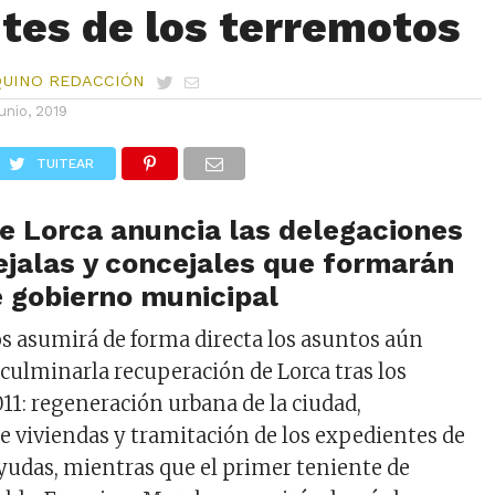
tes de los terremotos
QUINO REDACCIÓN
junio, 2019
TUITEAR
de Lorca
anunci
a
las
delegaciones
ejalas
y
concejales
que
formarán
e
gobierno
municipal
os
asumirá
de forma
directa
los
asuntos
aún
a
culminar
la
recuperación
de Lorca
tras
los
11:
regeneración
urbana
de la ciudad,
e
viviendas
y
tramitación
de los
expedientes
de
yudas
,
mientras
que el primer teniente de