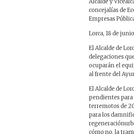
Alcalde y
Vicealc
concejalías
de
Ec
Empresas
Públic
Lorca, 18 de
juni
El Alcalde de Lor
delegaciones
qu
ocuparán
el
equ
al
frente
del
Ayu
El Alcalde de Lor
pendientes
par
terremotos
de 20
para los
damnifi
regeneración
urb
cómo
no, la
tram