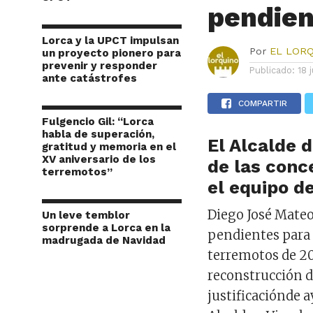
pendien
Lorca y la UPCT impulsan
Por
EL LOR
un proyecto pionero para
prevenir y responder
Publicado:
18 
ante catástrofes
COMPARTIR
Fulgencio Gil: “Lorca
habla de superación,
El Alcalde 
gratitud y memoria en el
XV aniversario de los
de las
conc
terremotos”
el
equipo
d
Diego José
Mate
Un leve temblor
sorprende a Lorca en la
pendientes
par
madrugada de Navidad
terremotos
de 20
reconstrucción
d
justificación
de
a