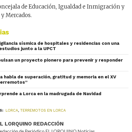
oncejala
de
Educación
,
Igualdad
e
Inmigración
y
s y
Mercados
.
ias
igilancia sísmica de hospitales y residencias con una
studios junto a la UPCT
pulsan un proyecto pionero para prevenir y responder
ca habla de superación, gratitud y memoria en el XV
 terremotos”
rprende a Lorca en la madrugada de Navidad
S:
LORCA
,
TERREMOTOS EN LORCA
EL LORQUINO REDACCIÓN
edacción de Periódico EL LORQUINO Noticias.