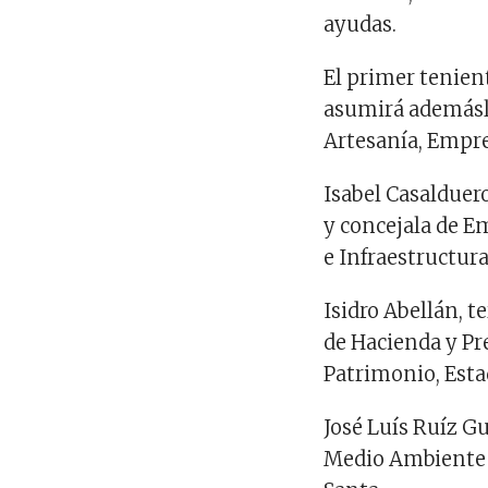
ayudas
.
El primer tenien
asumirá
además
Artesanía
,
Empre
Isabel
Casalduer
y
concejala
de
Em
e
Infraestructur
Isidro
Abellán
,
te
de Hacienda y
Pr
Patrimonio
,
Esta
José Luís
Ruíz
Gu
Medio
Ambiente