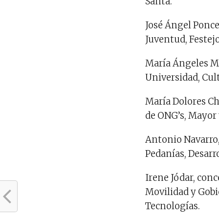
Santa.
José
Ángel
Ponc
Juventud,
Festej
M
aría
Ángeles
M
Universidad,
Cul
M
aría
Dolores
Ch
de ONG’s, Mayor
Antonio Navarro
Pedanías
, Desarr
Irene
Jódar
,
conc
Movilidad
y
Gobi
Tecnologías
.