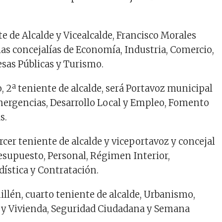
te de Alcalde y
Vicealcalde
,
Francisco Morales
las
concejalías
de
Economía
,
Industria
, Comercio,
sas
Públicas
y Turismo.
o
, 2ª teniente de alcalde,
será
P
ortavoz
municipal
ergencias
, Desarrollo Local y
Empleo
,
Fomento
as
.
rcer
teniente de alcalde y
viceportavoz
y
concejal
esupuesto
, Personal,
Régimen
Interior,
dística
y
Contratación
.
illén
,
cuarto
teniente de alcalde,
Urbanismo
,
y Vivienda,
Seguridad
Ciudadana
y
Semana