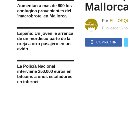
Mallorc
Aumentan a más de 800 los
contagios provenientes del
‘macrobrote’ en Mallorca
Por
EL LORQ
Publicado:
3 no
España: Un joven le arranca
de un mordisco parte de la
COMPARTIR
oreja a otro pasajero en un
avión
La Policía Nacional
interviene 250.000 euros en
bitcoins a unos estafadores
en internet