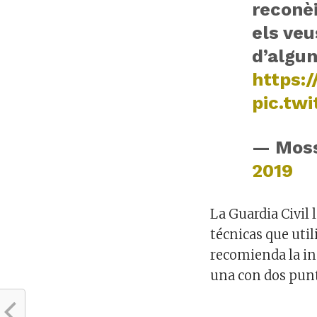
reconèi
els veu
d’algun
https:
pic.tw
— Mos
2019
La Guardia Civil 
técnicas que util
recomienda la in
una con dos punt