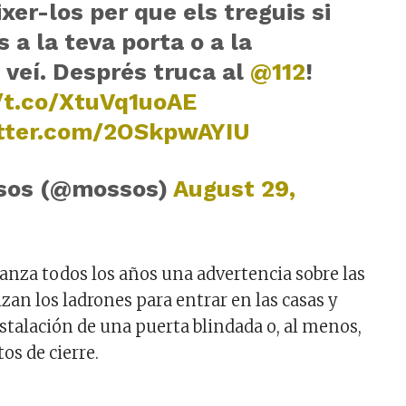
xer-los per que els treguis si
s a la teva porta o a la
 veí. Després truca al
@112
!
//t.co/XtuVq1uoAE
itter.com/2OSkpwAYIU
sos (@mossos)
August 29,
lanza todos los años una advertencia sobre las
izan los ladrones para entrar en las casas y
stalación de una puerta blindada o, al menos,
os de cierre.