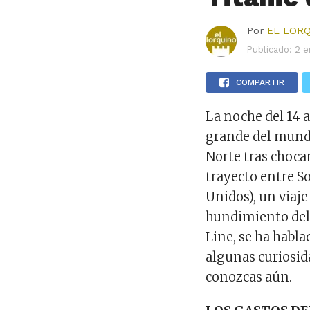
Por
EL LOR
Publicado:
2 e
COMPARTIR
La noche del 14 a
grande del mundo
Norte tras chocar
trayecto entre 
Unidos), un viaje
hundimiento del
Line, se ha habla
algunas curiosida
conozcas aún.