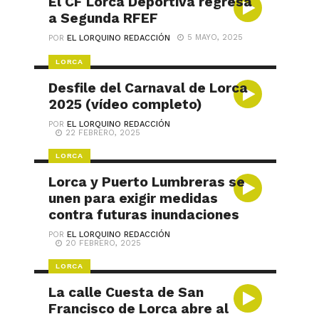
El CF Lorca Deportiva regresa
a Segunda RFEF
5 MAYO, 2025
POR
EL LORQUINO REDACCIÓN
LORCA
Desfile del Carnaval de Lorca
2025 (vídeo completo)
POR
EL LORQUINO REDACCIÓN
22 FEBRERO, 2025
LORCA
Lorca y Puerto Lumbreras se
unen para exigir medidas
contra futuras inundaciones
POR
EL LORQUINO REDACCIÓN
20 FEBRERO, 2025
LORCA
La calle Cuesta de San
Francisco de Lorca abre al