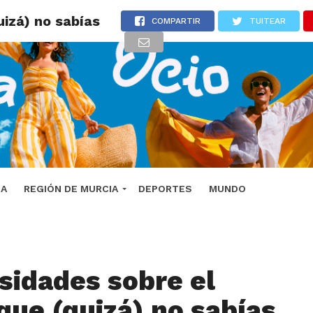
uizá) no sabías
COMPARTIR
TUITEAR
DA
REGIÓN DE MURCIA
DEPORTES
MUNDO
osidades sobre el
 que (quizá) no sabías