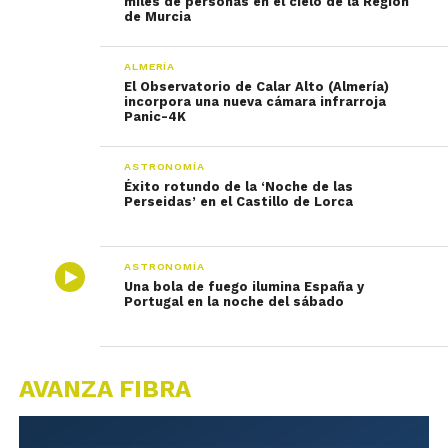
miles de personas en el cielo de la Región
de Murcia
ALMERÍA
El Observatorio de Calar Alto (Almería)
incorpora una nueva cámara infrarroja
Panic-4K
ASTRONOMÍA
Éxito rotundo de la ‘Noche de las
Perseidas’ en el Castillo de Lorca
ASTRONOMÍA
Una bola de fuego ilumina España y
Portugal en la noche del sábado
AVANZA FIBRA