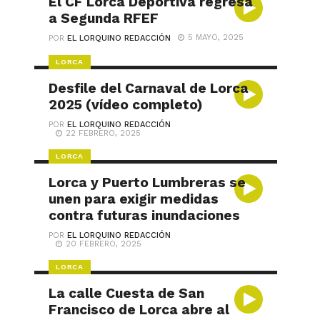
El CF Lorca Deportiva regresa
a Segunda RFEF
5 MAYO, 2025
POR
EL LORQUINO REDACCIÓN
LORCA
Desfile del Carnaval de Lorca
2025 (vídeo completo)
POR
EL LORQUINO REDACCIÓN
22 FEBRERO, 2025
LORCA
Lorca y Puerto Lumbreras se
unen para exigir medidas
contra futuras inundaciones
POR
EL LORQUINO REDACCIÓN
20 FEBRERO, 2025
LORCA
La calle Cuesta de San
Francisco de Lorca abre al