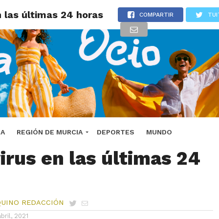
 las últimas 24 horas
COMPARTIR
TUI
uma 30 casos de
DA
REGIÓN DE MURCIA
DEPORTES
MUNDO
irus en las últimas 24
QUINO REDACCIÓN
abril, 2021