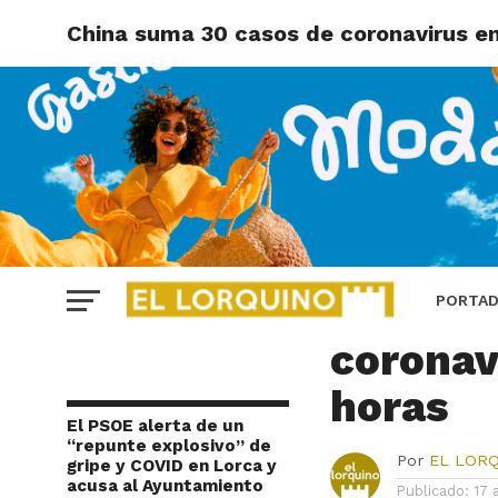
China suma 30 casos de coronavirus en
INTERNACIONAL
China s
PORTA
coronav
horas
El PSOE alerta de un
“repunte explosivo” de
Por
EL LOR
gripe y COVID en Lorca y
acusa al Ayuntamiento
Publicado:
17 