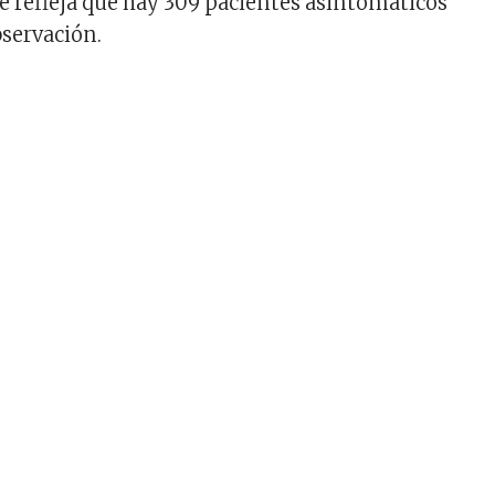
e refleja que hay 309 pacientes asintomáticos
bservación.