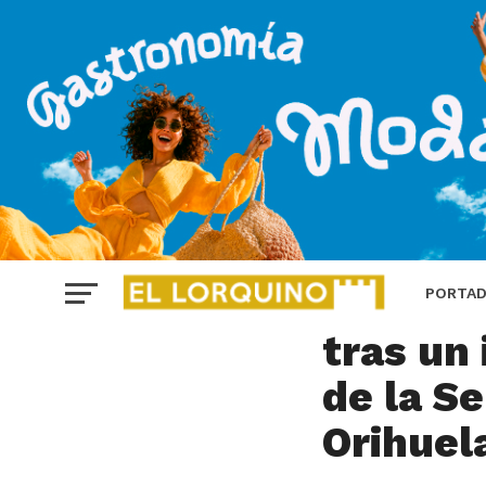
ORIHUELA
Paredes
PORTA
tras un
de la S
Orihuel