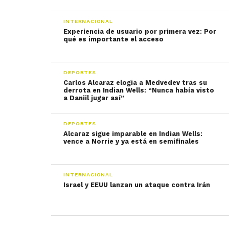
INTERNACIONAL
Experiencia de usuario por primera vez: Por
qué es importante el acceso
DEPORTES
Carlos Alcaraz elogia a Medvedev tras su
derrota en Indian Wells: “Nunca había visto
a Daniil jugar así”
DEPORTES
Alcaraz sigue imparable en Indian Wells:
vence a Norrie y ya está en semifinales
INTERNACIONAL
Israel y EEUU lanzan un ataque contra Irán