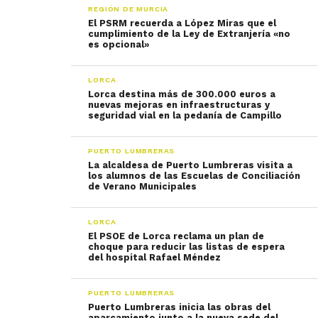
REGIÓN DE MURCIA
El PSRM recuerda a López Miras que el
cumplimiento de la Ley de Extranjería «no
es opcional»
LORCA
Lorca destina más de 300.000 euros a
nuevas mejoras en infraestructuras y
seguridad vial en la pedanía de Campillo
PUERTO LUMBRERAS
La alcaldesa de Puerto Lumbreras visita a
los alumnos de las Escuelas de Conciliación
de Verano Municipales
LORCA
El PSOE de Lorca reclama un plan de
choque para reducir las listas de espera
del hospital Rafael Méndez
PUERTO LUMBRERAS
Puerto Lumbreras inicia las obras del
aparcamiento junto a la nueva sede del