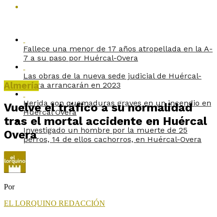
Fallece una menor de 17 años atropellada en la A-
7 a su paso por Huércal-Overa
Las obras de la nueva sede judicial de Huércal-
Almería
Overa arrancarán en 2023
Herida con quemaduras graves en un incendio en
Vuelve el tráfico a su normalidad
Huércal Overa
tras el mortal accidente en Huércal
Investigado un hombre por la muerte de 25
Overa
perros, 14 de ellos cachorros, en Huércal-Overa
Por
EL LORQUINO REDACCIÓN