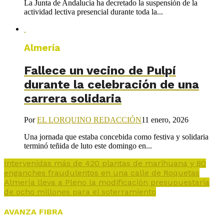
La Junta de Andalucía ha decretado la suspensión de la
actividad lectiva presencial durante toda la...
Almería
Fallece un vecino de Pulpí
durante la celebración de una
carrera solidaria
Por
EL LORQUINO REDACCIÓN
11 enero, 2026
Una jornada que estaba concebida como festiva y solidaria
terminó teñida de luto este domingo en...
Intervenidas más de 420 plantas de marihuana y 80
enganches fraudulentos en una calle de Roquetas
Almería lleva a Pleno la modificación presupuestaria
de ocho millones para el soterramiento
AVANZA FIBRA