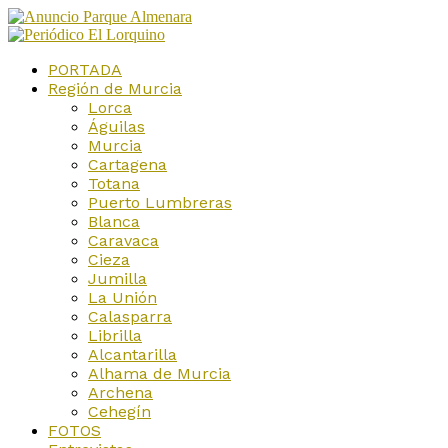
PORTADA
Región de Murcia
Lorca
Águilas
Murcia
Cartagena
Totana
Puerto Lumbreras
Blanca
Caravaca
Cieza
Jumilla
La Unión
Calasparra
Librilla
Alcantarilla
Alhama de Murcia
Archena
Cehegín
FOTOS