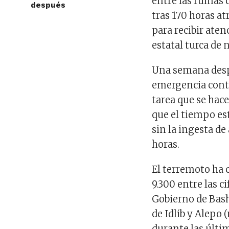
entre las ruinas 
después
tras 170 horas at
para recibir ate
estatal turca de n
Una semana despu
emergencia cont
tarea que se hac
que el tiempo e
sin la ingesta d
horas.
El terremoto ha 
9.300 entre las c
Gobierno de Basha
de Idlib y Alepo 
durante las últi