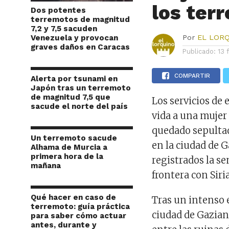
los ter
Dos potentes
terremotos de magnitud
7,2 y 7,5 sacuden
Venezuela y provocan
Por
EL LOR
graves daños en Caracas
Publicado:
13 
COMPARTIR
Alerta por tsunami en
Japón tras un terremoto
de magnitud 7,5 que
Los servicios de
sacude el norte del país
vida a una mujer
quedado sepultad
Un terremoto sacude
en la ciudad de G
Alhama de Murcia a
primera hora de la
registrados la se
mañana
frontera con Siria
Qué hacer en caso de
Tras un intenso 
terremoto: guía práctica
ciudad de Gaziant
para saber cómo actuar
antes, durante y