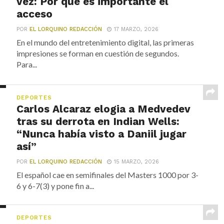
vez: Por qué es importante el
acceso
POR
EL LORQUINO REDACCIÓN
17 MARZO, 2026
En el mundo del entretenimiento digital, las primeras
impresiones se forman en cuestión de segundos.
Para...
DEPORTES
Carlos Alcaraz elogia a Medvedev
tras su derrota en Indian Wells:
“Nunca había visto a Daniil jugar
así”
POR
EL LORQUINO REDACCIÓN
15 MARZO, 2026
El español cae en semifinales del Masters 1000 por 3-
6 y 6-7(3) y pone fin a...
DEPORTES