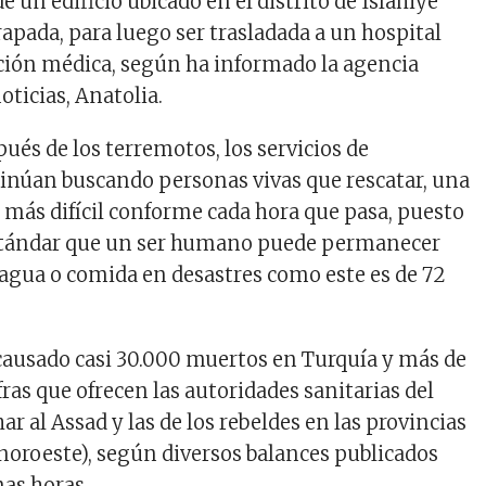
de un edificio ubicado en el distrito de Islahiye
rapada, para luego ser trasladada a un hospital
nción médica, según ha informado la agencia
oticias, Anatolia.
és de los terremotos, los servicios de
inúan buscando personas vivas que rescatar, una
e más difícil conforme cada hora que pasa, puesto
stándar que un ser humano puede permanecer
e agua o comida en desastres como este es de 72
causado casi 30.000 muertos en Turquía y más de
ifras que ofrecen las autoridades sanitarias del
r al Assad y las de los rebeldes en las provincias
(noroeste), según diversos balances publicados
mas horas.