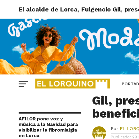
El alcalde de Lorca, Fulgencio Gil, pres
LORCA
El alca
PORTA
Gil, pre
benefic
AFILOR pone voz y
música a la Navidad para
Por
EL LOR
visibilizar la fibromialgia
en Lorca
Publicado:
29 