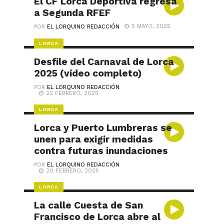
El CF Lorca Deportiva regresa
a Segunda RFEF
5 MAYO, 2025
POR
EL LORQUINO REDACCIÓN
LORCA
Desfile del Carnaval de Lorca
2025 (vídeo completo)
POR
EL LORQUINO REDACCIÓN
22 FEBRERO, 2025
LORCA
Lorca y Puerto Lumbreras se
unen para exigir medidas
contra futuras inundaciones
POR
EL LORQUINO REDACCIÓN
20 FEBRERO, 2025
LORCA
La calle Cuesta de San
Francisco de Lorca abre al