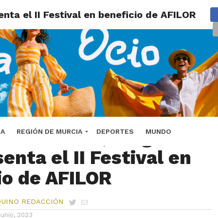
enta el II Festival en beneficio de AFILOR
lde de Lorca, Fulgencio
DA
REGIÓN DE MURCIA
DEPORTES
MUNDO
senta el II Festival en
io de AFILOR
QUINO REDACCIÓN
junio, 2023