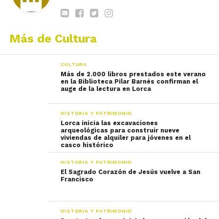
Más de Cultura
CULTURA
Más de 2.000 libros prestados este verano
en la Biblioteca Pilar Barnés confirman el
auge de la lectura en Lorca
HISTORIA Y PATRIMONIO
Lorca inicia las excavaciones
arqueológicas para construir nueve
viviendas de alquiler para jóvenes en el
casco histórico
HISTORIA Y PATRIMONIO
El Sagrado Corazón de Jesús vuelve a San
Francisco
HISTORIA Y PATRIMONIO