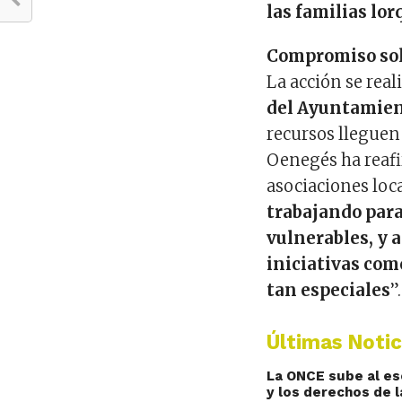
las familias lo
Compromiso soli
La acción se real
del Ayuntamien
recursos lleguen
Oenegés ha reaf
asociaciones local
trabajando para
vulnerables, y 
iniciativas com
tan especiales
”.
Últimas Notic
La ONCE sube al esc
y los derechos de 