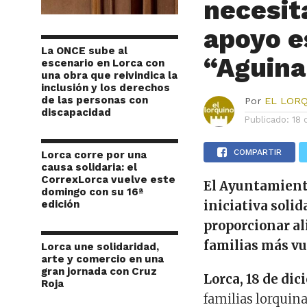
necesit
apoyo e
La ONCE sube al
“Aguina
escenario en Lorca con
una obra que reivindica la
inclusión y los derechos
de las personas con
Por
EL LOR
discapacidad
Publicado:
18 
COMPARTIR
Lorca corre por una
causa solidaria: el
CorrexLorca vuelve este
El Ayuntamiento
domingo con su 16ª
edición
iniciativa solid
proporcionar al
familias más vu
Lorca une solidaridad,
arte y comercio en una
gran jornada con Cruz
Lorca, 18 de dic
Roja
familias lorquin