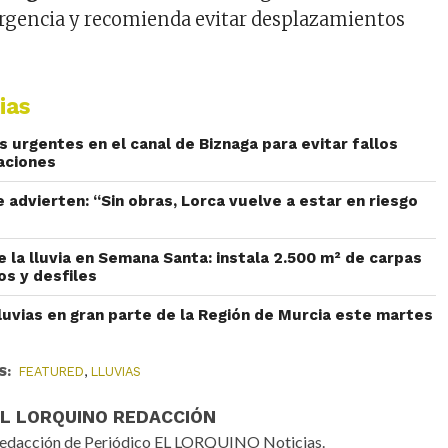
rgencia y recomienda evitar desplazamientos
ias
 urgentes en el canal de Biznaga para evitar fallos
aciones
e advierten: “Sin obras, Lorca vuelve a estar en riesgo
e la lluvia en Semana Santa: instala 2.500 m² de carpas
os y desfiles
lluvias en gran parte de la Región de Murcia este martes
S:
FEATURED
,
LLUVIAS
EL LORQUINO REDACCIÓN
edacción de Periódico EL LORQUINO Noticias.