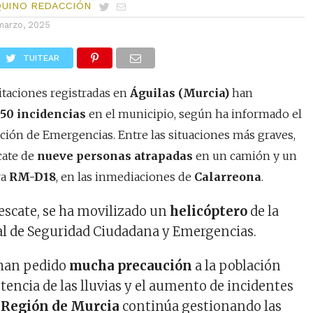
QUINO REDACCIÓN
marzo, 2025
TUITEAR
itaciones registradas en
Águilas (Murcia)
han
e
50 incidencias
en el municipio, según ha informado el
ción de Emergencias. Entre las situaciones más graves,
cate de
nueve personas atrapadas
en un camión y un
ra
RM-D18
, en las inmediaciones de
Calarreona
.
rescate, se ha movilizado un
helicóptero
de la
al de Seguridad Ciudadana y Emergencias.
 han pedido
mucha precaución
a la población
stencia de las lluvias y el aumento de incidentes
 Región de Murcia
continúa gestionando las