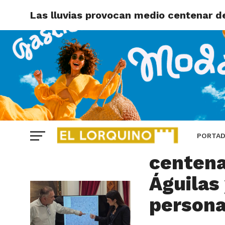
Las lluvias provocan medio centenar d
ÁGUILAS
Las llu
PORTA
centena
Águilas
persona