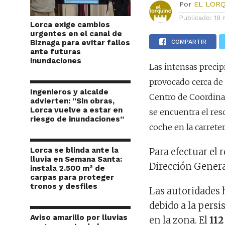
Por
EL LOR
Publicado:
18 
Lorca exige cambios
urgentes en el canal de
Biznaga para evitar fallos
COMPARTIR
ante futuras
inundaciones
Las intensas precip
provocado cerca d
Ingenieros y alcalde
Centro de Coordina
advierten: “Sin obras,
Lorca vuelve a estar en
se encuentra el res
riesgo de inundaciones”
coche en la carrete
Lorca se blinda ante la
Para efectuar el 
lluvia en Semana Santa:
Dirección Gener
instala 2.500 m² de
carpas para proteger
tronos y desfiles
Las autoridades
debido a la persi
Aviso amarillo por lluvias
en la zona. El
112