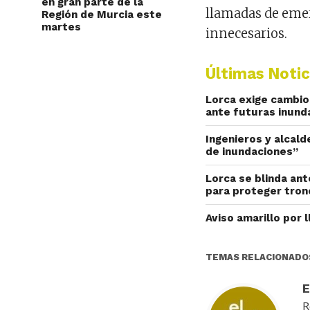
en gran parte de la
llamadas de eme
Región de Murcia este
martes
innecesarios.
Últimas Notic
Lorca exige cambios
ante futuras inund
Ingenieros y alcald
de inundaciones”
Lorca se blinda ant
para proteger tron
Aviso amarillo por 
TEMAS RELACIONADO
R