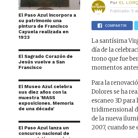
Por
EL LOR
Publicado:
5 a
El Paso Azul incorpora a
su patrimonio una
pintura de Francisco
COMPARTIR
Cayuela realizada en
1923
La santísima Vir
día de la celebra
El Sagrado Corazón de
trono que
fue
ben
Jesús vuelve a San
momentos antes d
Francisco
Para la renovació
El Museo Azul celebra
Dolores se
ha
rea
sus diez años con la
muestra ‘MASS
escaneo 3D para 
exposiciones. Memoria
de una década’
tridimensional de
de la nueva ilumi
2007, cuando se e
El Paso Azul lanza un
concurso nacional de