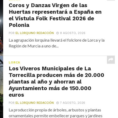
Coros y Danzas Virgen de las
Huertas representará a España en
el Vístula Folk Festival 2026 de
Polonia
POR
EL LORQUINO REDACCIÓN
8 AGOSTO, 2026
La agrupación lorquina llevará el folclore de Lorca y la
Región de Murcia a uno de...
LORCA
Los Viveros Municipales de La
Torrecilla producen más de 20.000
plantas al año y ahorran al
Ayuntamiento más de 150.000
euros
POR
EL LORQUINO REDACCIÓN
7 AGOSTO, 2026
La producción propia de árboles, arbustos y plantas
ornamentales permite embellecer parques y jardines