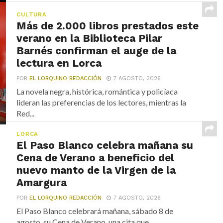
de Lorca...
CULTURA
Más de 2.000 libros prestados este
verano en la Biblioteca Pilar
Barnés confirman el auge de la
lectura en Lorca
POR
EL LORQUINO REDACCIÓN
7 AGOSTO, 2026
La novela negra, histórica, romántica y policíaca
lideran las preferencias de los lectores, mientras la
Red...
LORCA
El Paso Blanco celebra mañana su
Cena de Verano a beneficio del
nuevo manto de la Virgen de la
Amargura
POR
EL LORQUINO REDACCIÓN
7 AGOSTO, 2026
El Paso Blanco celebrará mañana, sábado 8 de
agosto, su Cena de Verano, una cita que...