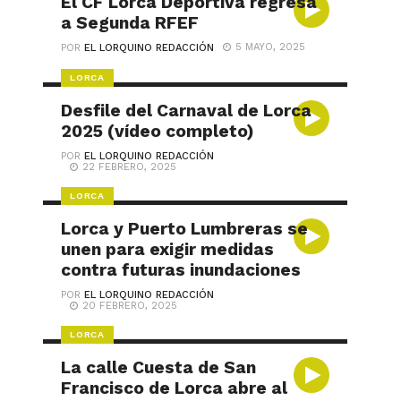
El CF Lorca Deportiva regresa
a Segunda RFEF
5 MAYO, 2025
POR
EL LORQUINO REDACCIÓN
LORCA
Desfile del Carnaval de Lorca
2025 (vídeo completo)
POR
EL LORQUINO REDACCIÓN
22 FEBRERO, 2025
LORCA
Lorca y Puerto Lumbreras se
unen para exigir medidas
contra futuras inundaciones
POR
EL LORQUINO REDACCIÓN
20 FEBRERO, 2025
LORCA
La calle Cuesta de San
Francisco de Lorca abre al