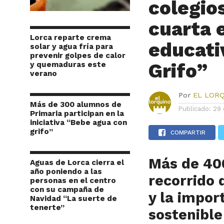
colegios
cuarta 
Lorca reparte crema
educati
solar y agua fría para
prevenir golpes de calor
Grifo”
y quemaduras este
verano
Por
EL LOR
Más de 300 alumnos de
Publicado:
29 
Primaria participan en la
iniciativa “Bebe agua con
grifo”
COMPARTIR
Más de 40
Aguas de Lorca cierra el
año poniendo a las
recorrido 
personas en el centro
con su campaña de
y la impo
Navidad “La suerte de
tenerte”
sostenible