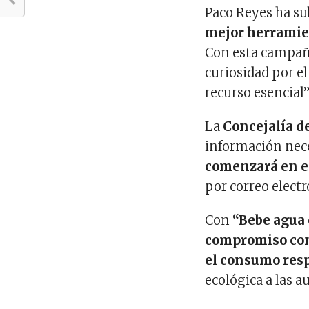
Paco Reyes ha su
mejor herramien
Con esta campañ
curiosidad por el
recurso esencial”
La
Concejalía d
información nece
comenzará en e
por correo elect
Con
“Bebe agua 
compromiso con 
el consumo res
ecológica a las a