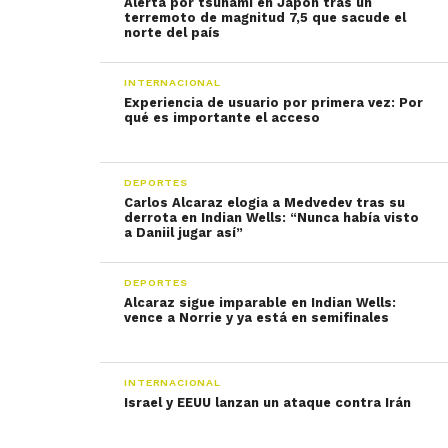
Alerta por tsunami en Japón tras un
terremoto de magnitud 7,5 que sacude el
norte del país
INTERNACIONAL
Experiencia de usuario por primera vez: Por
qué es importante el acceso
DEPORTES
Carlos Alcaraz elogia a Medvedev tras su
derrota en Indian Wells: “Nunca había visto
a Daniil jugar así”
DEPORTES
Alcaraz sigue imparable en Indian Wells:
vence a Norrie y ya está en semifinales
INTERNACIONAL
Israel y EEUU lanzan un ataque contra Irán