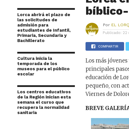
bíblico
Lorca abrirá el plazo de
las solicitudes de
admisión para
Por
EL LOR
estudiantes de Infantil,
Publicado:
22 
Primaria, Secundaria y
Bachillerato
COMPARTIR
Cultura inicia la
Los más jóvenes 
temporada de los
principales pasos
museos para el público
escolar
educación de Lo
pequeño, con act
Los centros educativos
Viernes de Dolore
de la Región inician esta
semana el curso que
recupera la normalidad
BREVE GALERÍA
sanitaria