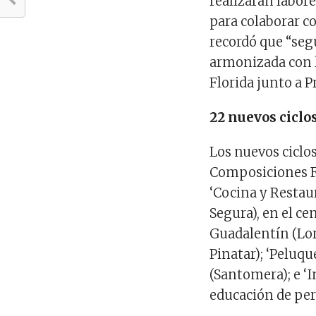
realizarán labore
para colaborar c
recordó que “se
armonizada con la
Florida junto a P
22 nuevos ciclo
Los nuevos ciclos
Composiciones Fl
‘Cocina y Restaur
Segura), en el c
Guadalentín (Lor
Pinatar); ‘Peluqu
(Santomera); e ‘
educación de per