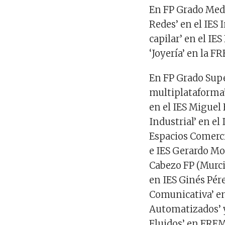
En FP Grado Medi
Redes’ en el IES 
capilar’ en el I
‘Joyería’ en la F
En FP Grado Supe
multiplataforma’ 
en el IES Miguel
Industrial’ en el
Espacios Comercia
e IES Gerardo Mo
Cabezo FP (Murci
en IES Ginés Pére
Comunicativa’ en
Automatizados’ y
Fluidos’ en FREM