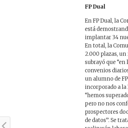
FP Dual
En FP Dual, la C
está demostrando
implantar 34 nue
En total, la Comu
2.000 plazas, un
subrayó que “en l
convenios diarios
un alumno de FP
incorporado a la
“hemos superado
pero no nos con
prospectores do
de datos”. Se tra