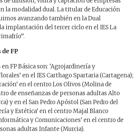
s de difusión, visita y captación de empresas
on la modalidad dual. La titular de Educación
guimos avanzando también en la Dual
 implantación del tercer ciclo en el IES La
rimafrío”.
s de FP
 en FP Básica son: ‘Agrojardinería y
orales’ en el IES Carthago Spartaria (Cartagena);
ación’ en el centro Los Olivos (Molina de
entro de enseñanzas de personas adultas Alto
ca) y en el San Pedro Apóstol (San Pedro del
ería y Estética’ en el centro Majal Blanco
Informática y Comunicaciones’ en el centro de
sonas adultas Infante (Murcia).