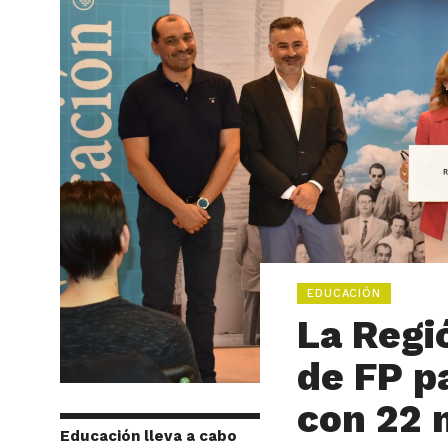
EDUCACIÓN
La Regi
de FP p
con 22 
Educación lleva a cabo