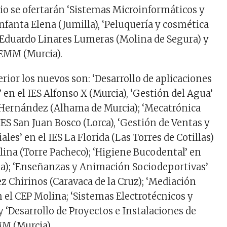
o se ofertarán ‘Sistemas Microinformáticos y
Infanta Elena (Jumilla), ‘Peluquería y cosmética
ES Eduardo Linares Lumeras (Molina de Segura) y
REMM (Murcia).
rior los nuevos son: ‘Desarrollo de aplicaciones
en el IES Alfonso X (Murcia), ‘Gestión del Agua’
 Hernández (Alhama de Murcia); ‘Mecatrónica
 IES San Juan Bosco (Lorca), ‘Gestión de Ventas y
les’ en el IES La Florida (Las Torres de Cotillas)
lina (Torre Pacheco); ‘Higiene Bucodental’ en
a); ‘Enseñanzas y Animación Sociodeportivas’
z Chirinos (Caravaca de la Cruz); ‘Mediación
 el CEP Molina; ‘Sistemas Electrotécnicos y
 ‘Desarrollo de Proyectos e Instalaciones de
M (Murcia).