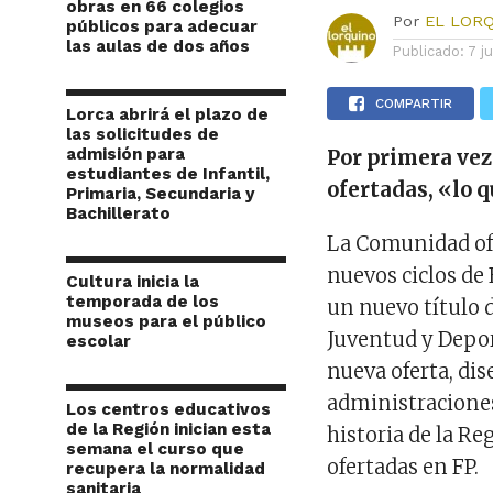
obras en 66 colegios
Por
EL LOR
públicos para adecuar
las aulas de dos años
Publicado:
7 j
COMPARTIR
Lorca abrirá el plazo de
las solicitudes de
admisión para
Por primera vez 
estudiantes de Infantil,
ofertadas, «lo 
Primaria, Secundaria y
Bachillerato
La Comunidad ofe
nuevos ciclos de
Cultura inicia la
temporada de los
un nuevo título 
museos para el público
Juventud y Depor
escolar
nueva oferta, di
administraciones
Los centros educativos
de la Región inician esta
historia de la Re
semana el curso que
ofertadas en FP.
recupera la normalidad
sanitaria