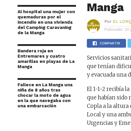
Manga
Al hospital una mujer con
quemaduras por el
Por
EL LOR
incendio en una vivienda
del Camping Caravaning
Publicado:
20 
de la Manga
COMPARTIR
Bandera roja en
Entremares y cuatro
Servicios sanita
amarillas en playas de La
que tenían dific
Manga
y evacuada una de
Fallece en La Manga una
El 1-1-2 recibía l
niña de 8 años tras
chocar la moto de agua
que habían sido r
en la que navegaba con
Copla a la altura
una embarcación
Local y una ambu
Urgencias y Emer