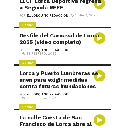
El CF Lorca Deportiva regresa
a Segunda RFEF
5 MAYO, 2025
POR
EL LORQUINO REDACCIÓN
LORCA
Desfile del Carnaval de Lorca
2025 (vídeo completo)
POR
EL LORQUINO REDACCIÓN
22 FEBRERO, 2025
LORCA
Lorca y Puerto Lumbreras se
unen para exigir medidas
contra futuras inundaciones
POR
EL LORQUINO REDACCIÓN
20 FEBRERO, 2025
LORCA
La calle Cuesta de San
Francisco de Lorca abre al