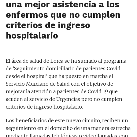
una mejor asistencia a los
enfermos que no cumplen
criterios de ingreso
hospitalario
El á
rea
de salud de Lorca
se ha sumado al
programa
de
‘
S
eguimiento domiciliario de pacientes
Covid
desde el
h
ospita
l
’
que ha puesto en marcha el
Servicio Murciano de Salud
con el objetivo de
m
ejorar la
atención a pacientes de
Covid
19 que
acuden al servicio de Urgencias pero no cumplen
criterios de ingreso hospitalario.
Los beneficiarios de este nuevo circuito
,
reciben
un
seguimiento en el domicilio de una manera estrecha
mediante llamadas telefónicas o
videollamadas
, con