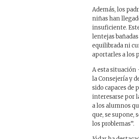
Además, los pad
niñas han llegad
insuficiente. Es
lentejas bañadas
equilibrada ni c
aportarles a los
A esta situación 
la Consejería y d
sido capaces de 
interesarse por l
a los alumnos qu
que, se supone, 
los problemas”.
Jódar ha destaca