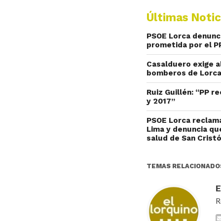
Últimas Notic
PSOE Lorca denuncia
prometida por el P
Casalduero exige a
bomberos de Lorca 
Ruiz Guillén: “PP r
y 2017”
PSOE Lorca reclama
Lima y denuncia qu
salud de San Crist
TEMAS RELACIONADO
R