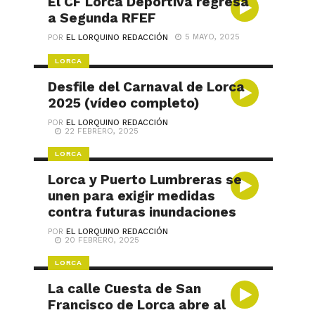
El CF Lorca Deportiva regresa
a Segunda RFEF
5 MAYO, 2025
POR
EL LORQUINO REDACCIÓN
LORCA
Desfile del Carnaval de Lorca
2025 (vídeo completo)
POR
EL LORQUINO REDACCIÓN
22 FEBRERO, 2025
LORCA
Lorca y Puerto Lumbreras se
unen para exigir medidas
contra futuras inundaciones
POR
EL LORQUINO REDACCIÓN
20 FEBRERO, 2025
LORCA
La calle Cuesta de San
Francisco de Lorca abre al