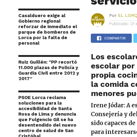
servici
Casalduero exige al
Por
EL LOR
Gobierno regional
Publicado:
21 
reforzar de inmediato el
parque de bomberos de
Lorca por la falta de
COMPARTIR
personal
Los escolar
Ruiz Guillén: “PP recortó
escolar por
11.000 plazas de Policía y
Guardia Civil entre 2012 y
propia coci
2017”
la comida c
menores pu
PSOE Lorca reclama
soluciones para la
Irene Jódar: A e
accesibilidad de Santa
Consejería y del
Rosa de Lima y denuncia
que Fulgencio Gil se ha
sido capaces de
desentendido del nuevo
centro de salud de San
para interesarse
Cristóbal