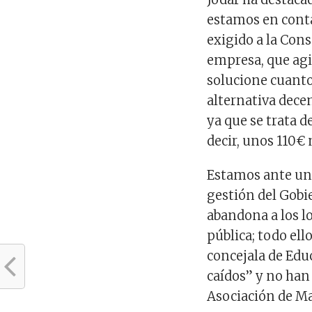
estamos en conta
exigido a la Cons
empresa, que agil
solucione cuanto
alternativa decen
ya que se trata d
decir, unos 110€
Estamos ante una
gestión del Gobi
abandona a los lo
pública; todo ell
concejala de Edu
caídos” y no han
Asociación de Ma