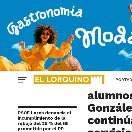
EDUCACIÓN
PSOE Lo
PORTA
alumnos
Gonzále
PSOE Lorca denuncia el
continú
incumplimiento de la
rebaja del 25 % del IBI
prometida por el PP