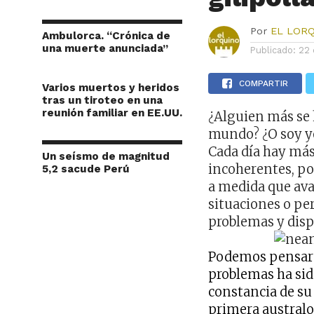
Por
EL LOR
Ambulorca. “Crónica de
una muerte anunciada”
Publicado:
22 
COMPARTIR
Varios muertos y heridos
tras un tiroteo en una
reunión familiar en EE.UU.
¿Alguien más se 
mundo? ¿O soy yo
Cada día hay más
Un seísmo de magnitud
incoherentes, por
5,2 sacude Perú
a medida que ava
situaciones o pe
problemas y disp
Podemos pensar 
problemas ha sid
constancia de su 
primera australo