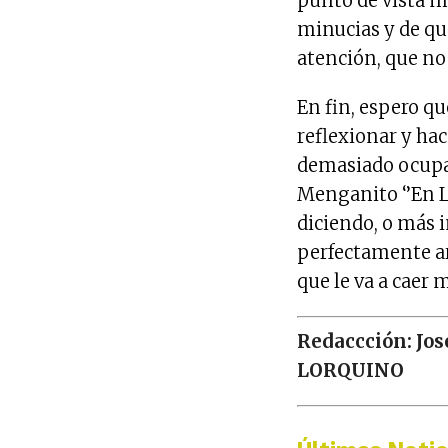
punto de vista m
minucias y de q
atención, que no
En fin, espero qu
reflexionar y hac
demasiado ocupa
Menganito ‘’En Lí
diciendo, o más 
perfectamente ar
que le va a caer
Redaccción: Jos
LORQUINO