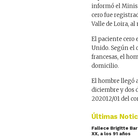
informó el Minist
cero fue registra
Valle de Loira, al
El paciente cero
Unido. Según el 
francesas, el ho
domicilio.
El hombre llegó 
diciembre y dos d
202012/01 del co
Últimas Notic
Fallece Brigitte Ba
XX, a los 91 años