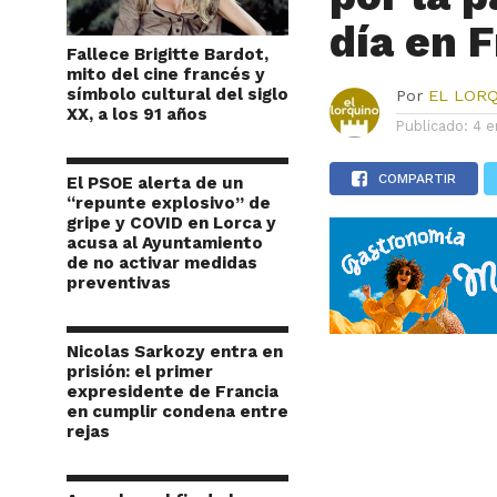
día en 
Fallece Brigitte Bardot,
mito del cine francés y
símbolo cultural del siglo
Por
EL LOR
XX, a los 91 años
Publicado:
4 e
COMPARTIR
El PSOE alerta de un
“repunte explosivo” de
gripe y COVID en Lorca y
acusa al Ayuntamiento
de no activar medidas
preventivas
Nicolas Sarkozy entra en
prisión: el primer
expresidente de Francia
en cumplir condena entre
rejas