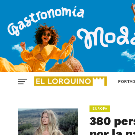
PORTA
EUROPA
380 per
por la 