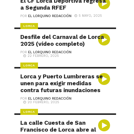
El CF Lorca Deportiva regresa
a Segunda RFEF
5 MAYO, 2025
POR
EL LORQUINO REDACCIÓN
LORCA
Desfile del Carnaval de Lorca
2025 (vídeo completo)
POR
EL LORQUINO REDACCIÓN
22 FEBRERO, 2025
LORCA
Lorca y Puerto Lumbreras se
unen para exigir medidas
contra futuras inundaciones
POR
EL LORQUINO REDACCIÓN
20 FEBRERO, 2025
LORCA
La calle Cuesta de San
Francisco de Lorca abre al