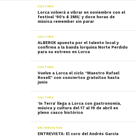
CULTURA
Lorca volverá a vibrar en noviembre con el
festival ‘90’s & 2MIL’ y doce horas de
música remember sin parar
CULTURA
ALBEROX apuesta por el talento local y
confirma a la banda lorquina Norte Perdido
para su estreno en Lorca
CULTURA
Vuelve a Lorca el ciclo “Maestro Rafael
Rosell” con conciertos gratuitos hasta
junio
CULTURA
‘In Terra’ llega a Lorca con gastronomía,
música y cultura del 17 al 19 de abril en
pleno casco histórico
ENTREVISTAS
ENTREVISTA: El coro del Andrés García